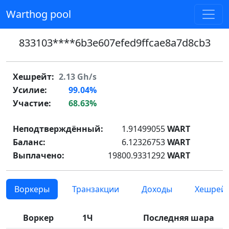
Warthog pool
833103****6b3e607efed9ffcae8a7d8cb3
Хешрейт:
2.13
Gh/s
Усилие:
99.04%
Участие:
68.63%
Неподтверждённый:
1.91499055
WART
Баланс:
6.12326753
WART
Выплачено:
19800.9331292
WART
Воркеры
Транзакции
Доходы
Хешрей
Воркер
1Ч
Последняя шара